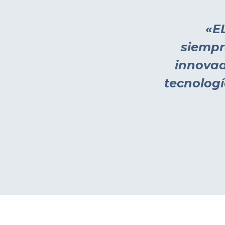
«E
siempr
innovad
tecnologí